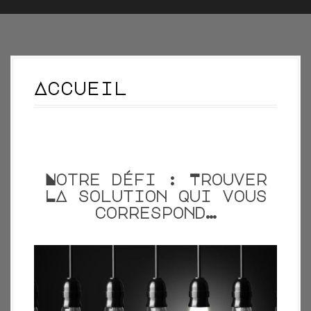
n
c
i
p
Accueil
a
l
Notre défi : Trouver
LA solution qui vous
correspond…