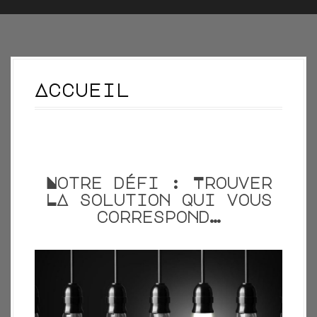
n
c
i
p
Accueil
a
l
Notre défi : Trouver
LA solution qui vous
correspond…